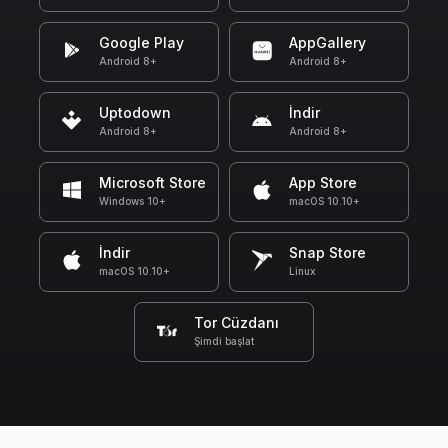
Google Play
AppGallery
Android 8+
Android 8+
Uptodown
İndir
Android 8+
Android 8+
Microsoft Store
App Store
Windows 10+
macOS 10.10+
İndir
Snap Store
macOS 10.10+
Linux
Tor Cüzdanı
Şimdi başlat