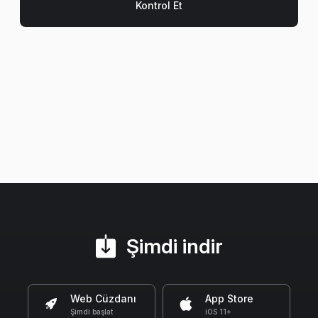
Şimdi indir
Web Cüzdanı
App Store
Şimdi başlat
iOS 11+