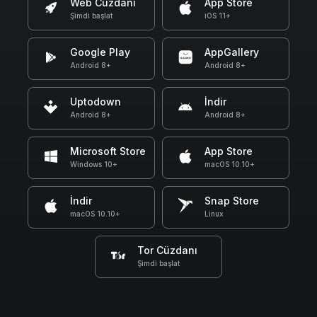
Web Cüzdanı
App Store
Şimdi başlat
iOS 11+
Google Play
AppGallery
Android 8+
Android 8+
Uptodown
İndir
Android 8+
Android 8+
Microsoft Store
App Store
Windows 10+
macOS 10.10+
İndir
Snap Store
macOS 10.10+
Linux
Tor Cüzdanı
Şimdi başlat