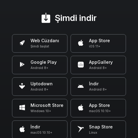
Şimdi indir
Web Cüzdanı
App Store
Şimdi başlat
iOS 11+
Google Play
AppGallery
Android 8+
Android 8+
Uptodown
İndir
Android 8+
Android 8+
Microsoft Store
App Store
Windows 10+
macOS 10.10+
İndir
Snap Store
macOS 10.10+
Linux