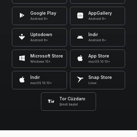
Google Play
AppGallery
Android 8+
Android 8+
Uptodown
İndir
Android 8+
Android 8+
Microsoft Store
App Store
Windows 10+
macOS 10.10+
İndir
Snap Store
macOS 10.10+
Linux
Tor Cüzdanı
Şimdi başlat