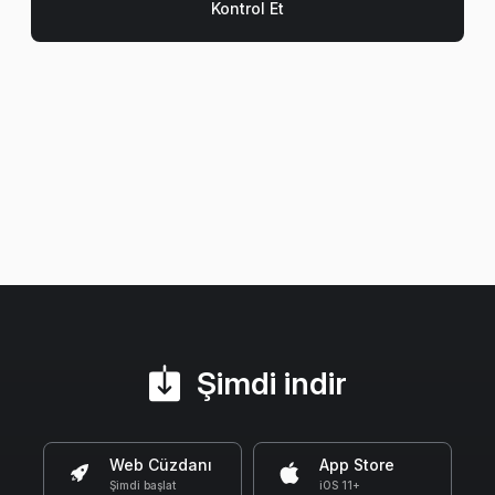
Şimdi indir
Web Cüzdanı
App Store
Şimdi başlat
iOS 11+