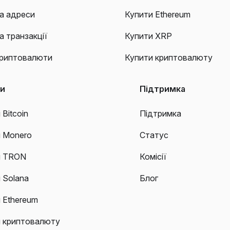
а адреси
Купити Ethereum
а транзакції
Купити XRP
криптовалюти
Купити криптовалюту
ти
Підтримка
 Bitcoin
Підтримка
и Monero
Статус
и TRON
Комісії
 Solana
Блог
 Ethereum
и криптовалюту