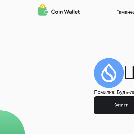
Гамане
Ц
Помилка! Будь-ла
Купити