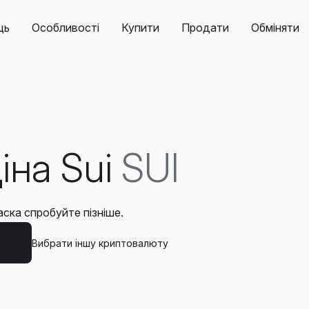
ць
Особливості
Купити
Продати
Обміняти
іна Sui
SUI
ска спробуйте пізніше.
Вибрати іншу криптовалюту