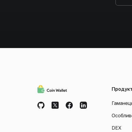
Продук
Гаманец
Особлив
DEX