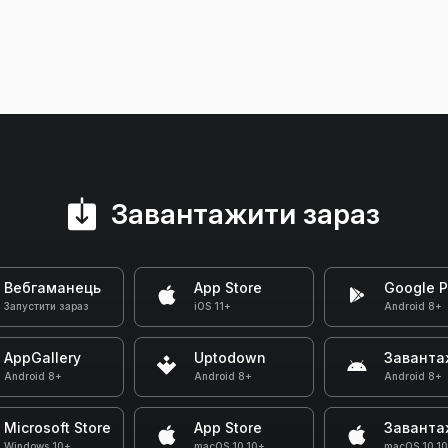
Завантажити зараз
Вебгаманець
App Store
Google P
Запустити зараз
iOS 11+
Android 8+
AppGallery
Uptodown
Заванта
Android 8+
Android 8+
Android 8+
Microsoft Store
App Store
Заванта
Windows 10+
macOS 10.10+
macOS 10.1