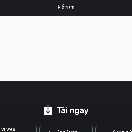
Tải ngay
Ví web
App Store
Google P