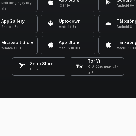
Khởi động ngay bây
iOS 11+
Android 8+
giờ
AppGallery
Uptodown
Tải xuốn
Android 8+
Android 8+
Android 8+
Microsoft Store
App Store
Tải xuốn
Windows 10+
macOS 10.10+
macOS 10.1
Tor Ví
Snap Store
Khởi động ngay bây
Linux
giờ