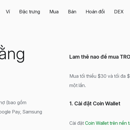
Ví
Đặc trưng
Mua
Bán
Hoán đổi
DEX
ằng
Lam thê nao để mua TRO
Mua tối thiểu $30 và tối đa
một lần.
 nợ (bao gồm
1. Cài đặt Coin Wallet
Google Pay, Samsung
Cài đặt
Coin Wallet trên nền 