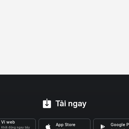
Tải ngay
Ví web
App Store
Google P
Khởi động ngay bây