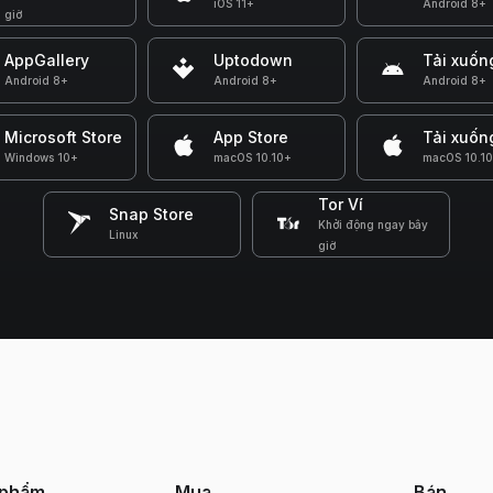
iOS 11+
Android 8+
giờ
AppGallery
Uptodown
Tải xuốn
Android 8+
Android 8+
Android 8+
Microsoft Store
App Store
Tải xuốn
Windows 10+
macOS 10.10+
macOS 10.1
Tor Ví
Snap Store
Khởi động ngay bây
Linux
giờ
 phẩm
Mua
Bán