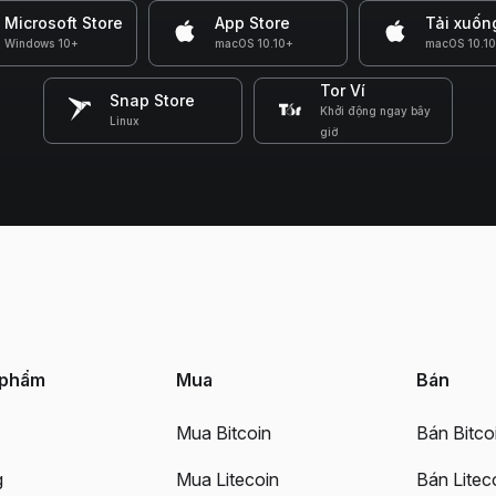
Microsoft Store
App Store
Tải xuốn
Windows 10+
macOS 10.10+
macOS 10.1
Tor Ví
Snap Store
Khởi động ngay bây
Linux
giờ
 phẩm
Mua
Bán
Mua Bitcoin
Bán Bitco
g
Mua Litecoin
Bán Litec