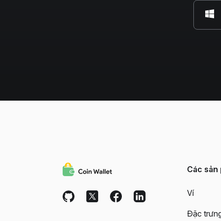
Các sản
Ví
Đặc trưn