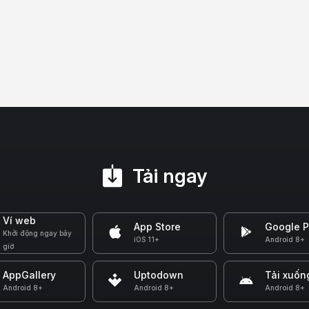
Tải ngay
Ví web
App Store
Google P
Khởi động ngay bây
iOS 11+
Android 8+
giờ
AppGallery
Uptodown
Tải xuốn
Android 8+
Android 8+
Android 8+