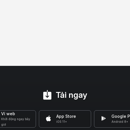
Tải ngay
Ví web
App Store
Google P
Khởi động ngay bây
iOS 11+
Android 8+
giờ