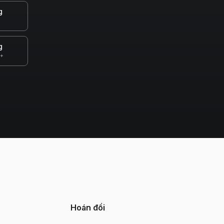
g
g
0+
Hoán đổi