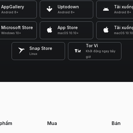
AppGallery
Uptodown
Tải xuốn
Android 8+
Android 8+
Android 8+
Microsoft Store
App Store
Tải xuốn
Windows 10+
macOS 10.10+
macOS 10.1
Tor Ví
Snap Store
Khởi động ngay bây
Linux
giờ
 phẩm
Mua
Bán