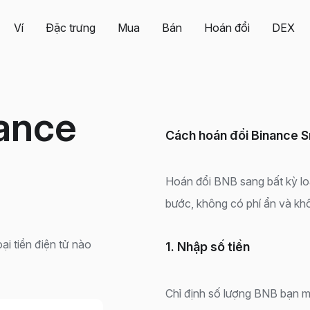
Ví
Đặc trưng
Mua
Bán
Hoán đổi
DEX
ance
Cách hoán đổi Binance S
Hoán đổi BNB sang bất kỳ loại
bước, không có phí ẩn và kh
ại tiền điện tử nào
1. Nhập số tiền
Chỉ định số lượng BNB bạn m