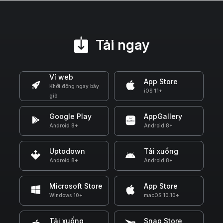
Tải ngay
Ví web
App Store
Khởi động ngay bây
iOS 11+
giờ
Google Play
AppGallery
Android 8+
Android 8+
Uptodown
Tải xuống
Android 8+
Android 8+
Microsoft Store
App Store
Windows 10+
macOS 10.10+
Tải xuống
Snap Store