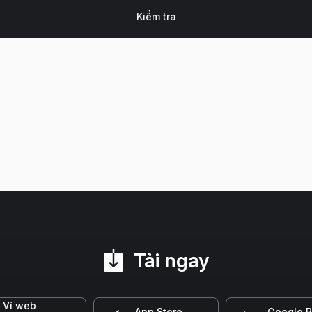
Tải ngay
Ví web
App Store
Google P