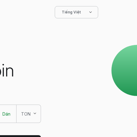
Tiếng Việt
in
Dán
TON