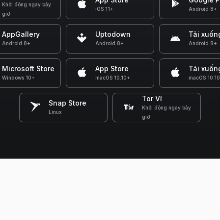
Khởi động ngay bây
iOS 11+
Android 8+
giờ
AppGallery
Uptodown
Tải xuốn
Android 8+
Android 8+
Android 8+
Microsoft Store
App Store
Tải xuốn
Windows 10+
macOS 10.10+
macOS 10.1
Tor Ví
Snap Store
Khởi động ngay bây
Linux
giờ