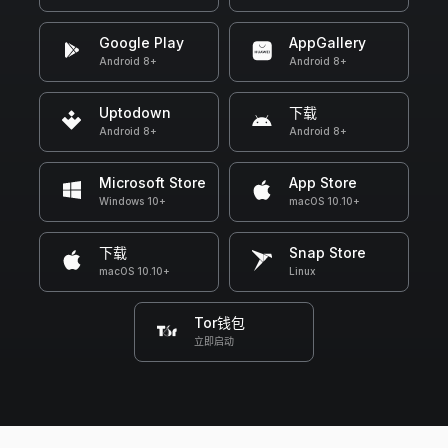
Google Play
AppGallery
Android 8+
Android 8+
Uptodown
下载
Android 8+
Android 8+
Microsoft Store
App Store
Windows 10+
macOS 10.10+
下载
Snap Store
macOS 10.10+
Linux
Tor钱包
立即启动