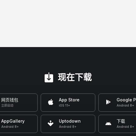
现在下载
网页钱包
App Store
Google P
立即启动
iOS 11+
Android 8+
AppGallery
Uptodown
下载
Android 8+
Android 8+
Android 8+