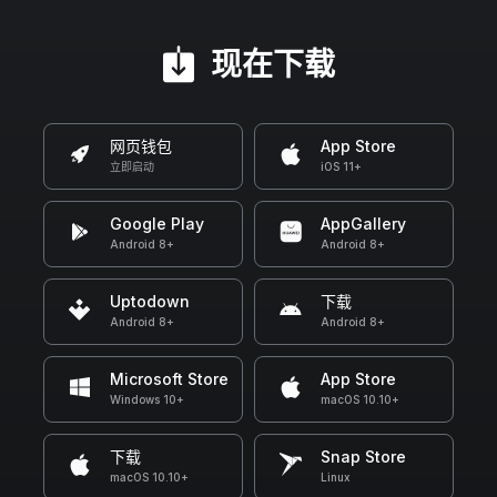
现在下载
网页钱包
App Store
立即启动
iOS 11+
Google Play
AppGallery
Android 8+
Android 8+
Uptodown
下载
Android 8+
Android 8+
Microsoft Store
App Store
Windows 10+
macOS 10.10+
下载
Snap Store
macOS 10.10+
Linux