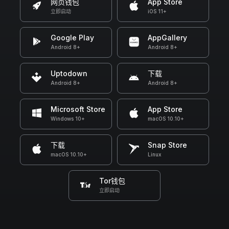
网页钱包
App Store
立即启动
iOS 11+
Google Play
AppGallery
Android 8+
Android 8+
Uptodown
下载
Android 8+
Android 8+
Microsoft Store
App Store
Windows 10+
macOS 10.10+
下载
Snap Store
macOS 10.10+
Linux
Tor钱包
立即启动