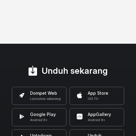
Unduh sekarang
Dompet Web
App Store
Luncurkan sekarang
iOS 11+
Google Play
AppGallery
Android 8+
Android 8+
Uptodown
Unduh