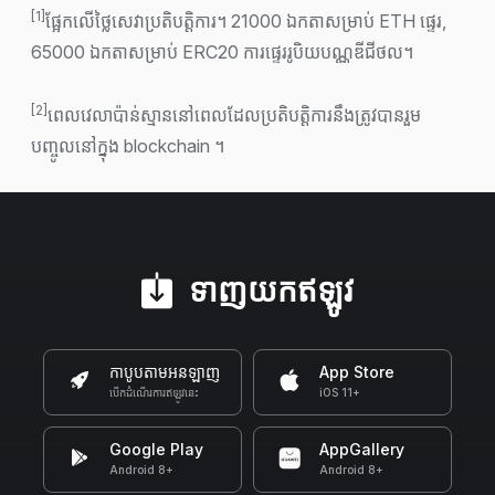
[1]
ផ្អែកលើថ្លៃសេវាប្រតិបត្តិការ។ 21000 ឯកតាសម្រាប់ ETH ផ្ទេរ,
65000 ឯកតាសម្រាប់ ERC20 ការផ្ទេររូបិយបណ្ណឌីជីថល។
[2]
ពេលវេលាប៉ាន់ស្មាននៅពេលដែលប្រតិបត្តិការនឹងត្រូវបានរួម
បញ្ចូលនៅក្នុង blockchain ។
ទាញ​យក​ឥឡូវ
កាបូបតាមអនឡាញ
App Store
បើកដំណើរការឥឡូវនេះ
iOS 11+
Google Play
AppGallery
Android 8+
Android 8+