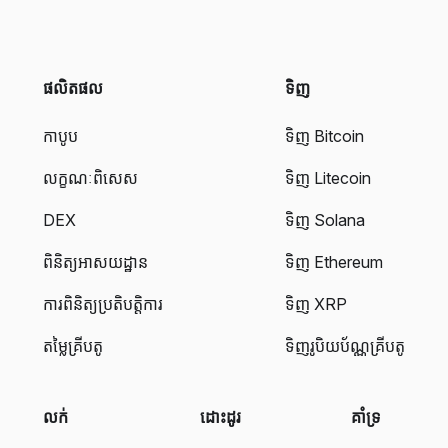
ផលិតផល
ទិញ
កាបូប
ទិញ Bitcoin
លក្ខណៈពិសេស
ទិញ Litecoin
DEX
ទិញ Solana
ពិនិត្យអាសយដ្ឋាន
ទិញ Ethereum
ការពិនិត្យប្រតិបត្តិការ
ទិញ XRP
តម្លៃគ្រីបតូ
ទិញរូបិយប័ណ្ណគ្រីបតូ
លក់
ដោះដូរ
គាំទ្រ