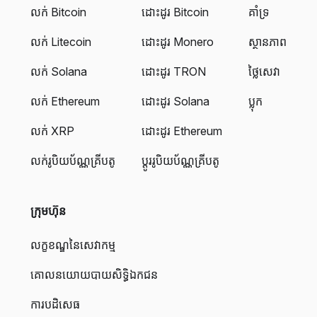
លក់ Bitcoin
ដោះដូរ Bitcoin
គាំទ្រ
លក់ Litecoin
ដោះដូរ Monero
ស្ថានភាព
លក់ Solana
ដោះដូរ TRON
ថ្លៃសេវា
លក់ Ethereum
ដោះដូរ Solana
ប្លុក
លក់ XRP
ដោះដូរ Ethereum
លក់រូបិយប័ណ្ណគ្រីបតូ
ប្តូររូបិយប័ណ្ណគ្រីបតូ
ក្រុមហ៊ុន
លក្ខខណ្ឌនៃសេវាកម្ម
គោលនយោយបាយសិទ្ធិឯកជន
ការបដិសេធ