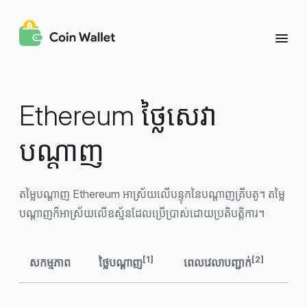
Ethereum ថ្លៃសេវា
បណ្តាញ
តម្លៃបណ្តាញ Ethereum អាស្រ័យលើបន្ទុកនៃបណ្តាញគ្រីបតូ។ តម្លៃ
បណ្តាញក៏អាស្រ័យលើឧស្ម័នដែលប្រើប្រាស់ដោយប្រតិបត្តិការ។
[1]
[2]
សកម្មភាព
ថ្លៃបណ្តាញ
ពេលវេលាបញ្ជាក់