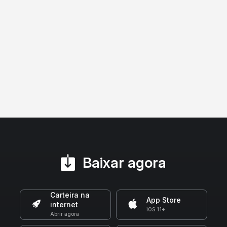
Baixar agora
Carteira na
App Store
internet
iOS 11+
Abrir agora