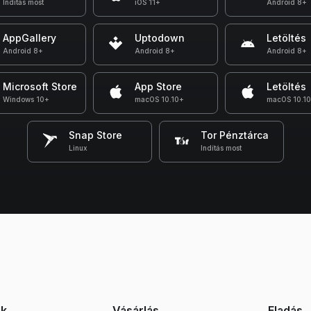
Indítás most
iOS 11+
Android 8+
AppGallery
Uptodown
Letöltés
Android 8+
Android 8+
Android 8+
Microsoft Store
App Store
Letöltés
Windows 10+
macOS 10.10+
macOS 10.1
Snap Store
Tor Pénztárca
Linux
Indítás most
ek
Vásárlás
Eladás