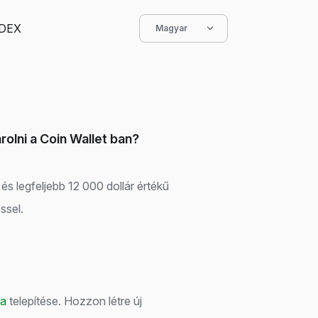
DEX
Magyar
árolni a Coin Wallet ban?
 és legfeljebb 12 000 dollár értékű
ssel.
ra
telepítése. Hozzon létre új