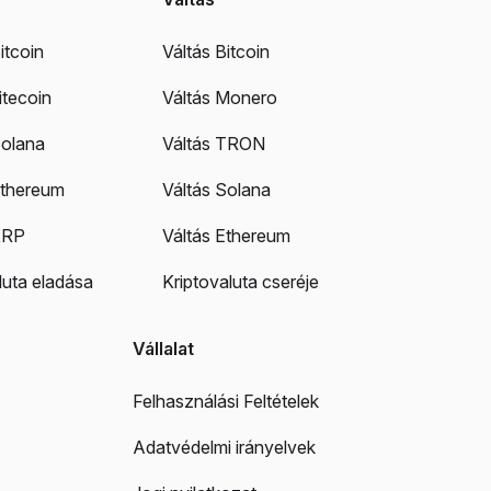
itcoin
Váltás Bitcoin
itecoin
Váltás Monero
Solana
Váltás TRON
Ethereum
Váltás Solana
XRP
Váltás Ethereum
luta eladása
Kriptovaluta cseréje
Vállalat
Felhasználási Feltételek
Adatvédelmi irányelvek