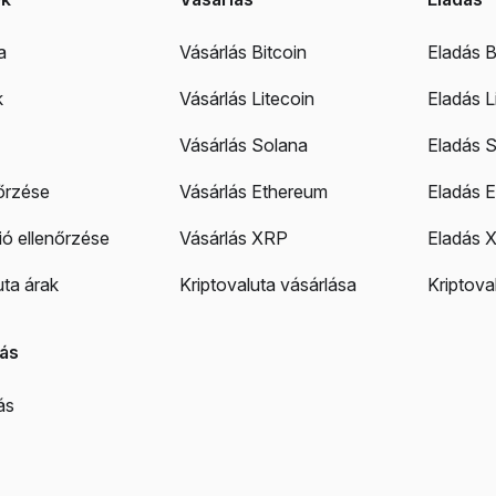
a
Vásárlás Bitcoin
Eladás B
k
Vásárlás Litecoin
Eladás L
Vásárlás Solana
Eladás 
őrzése
Vásárlás Ethereum
Eladás 
ó ellenőrzése
Vásárlás XRP
Eladás 
uta árak
Kriptovaluta vásárlása
Kriptova
ás
ás