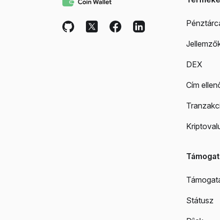
Pénztárc
Jellemző
DEX
Cím ellen
Tranzakci
Kriptoval
Támogat
Támogat
Státusz