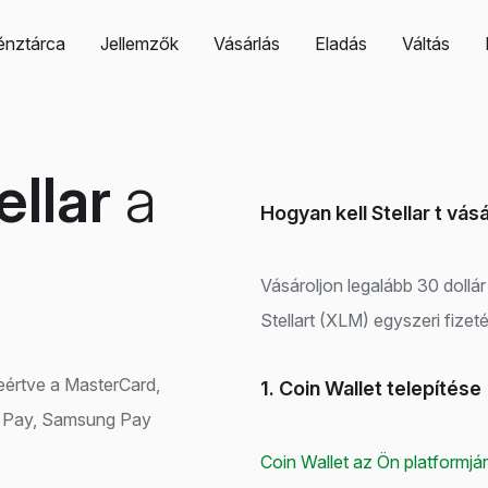
énztárca
Jellemzők
Vásárlás
Eladás
Váltás
ellar
a
Hogyan kell Stellar t vás
Vásároljon legalább 30 dollár
Stellart (XLM) egyszeri fizeté
eleértve a MasterCard,
1. Coin Wallet telepítése
le Pay, Samsung Pay
Coin Wallet az Ön platformjá