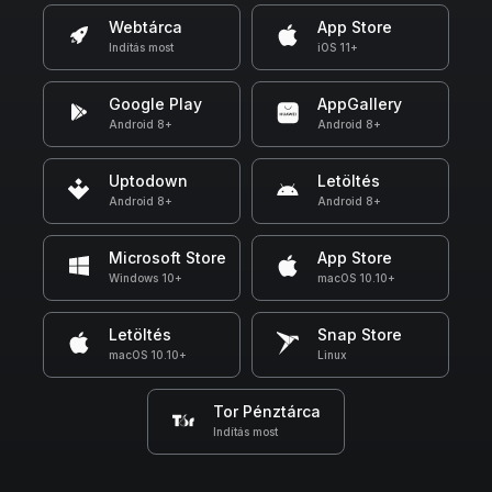
Webtárca
App Store
Indítás most
iOS 11+
Google Play
AppGallery
Android 8+
Android 8+
Uptodown
Letöltés
Android 8+
Android 8+
Microsoft Store
App Store
Windows 10+
macOS 10.10+
Letöltés
Snap Store
macOS 10.10+
Linux
Tor Pénztárca
Indítás most