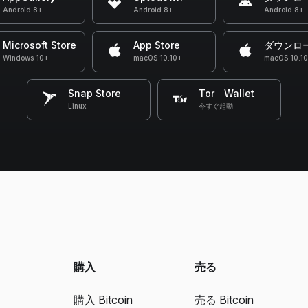
Android 8+
Android 8+
Android 8+
Microsoft Store
App Store
ダウンロ
Windows 10+
macOS 10.10+
macOS 10.1
Snap Store
Tor Wallet
Linux
今すぐ起動
購入
売る
購入 Bitcoin
売る Bitcoin