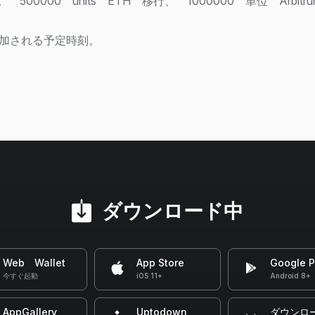
000 units ETH 移行、 1000000 単位 Arbitru
加される予定時刻。
ダウンロード中
Web Wallet
App Store
Google P
今すぐ起動
iOS 11+
Android 8+
AppGallery
Uptodown
ダウンロ