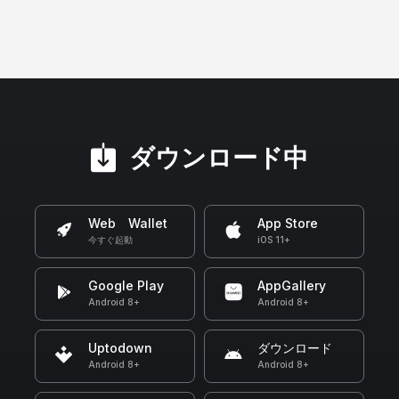
ダウンロード中
Web Wallet
App Store
今すぐ起動
iOS 11+
Google Play
AppGallery
Android 8+
Android 8+
Uptodown
ダウンロード
Android 8+
Android 8+