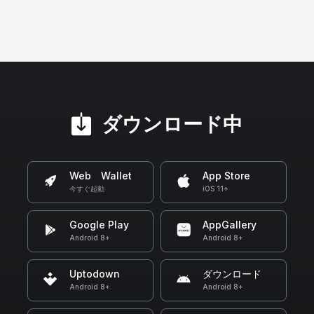
ダウンロード中
Web Wallet
App Store
今すぐ起動
iOS 11+
Google Play
AppGallery
Android 8+
Android 8+
Uptodown
ダウンロード
Android 8+
Android 8+