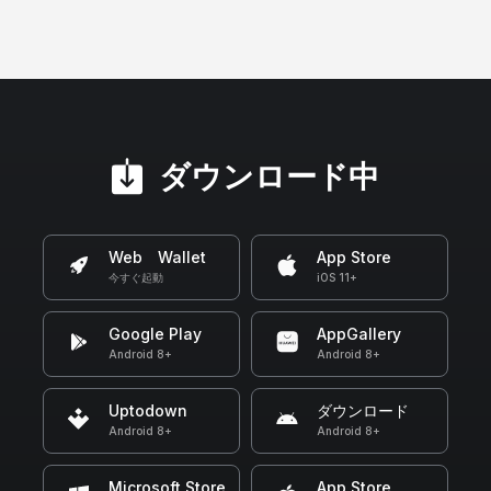
ダウンロード中
Web Wallet
App Store
今すぐ起動
iOS 11+
Google Play
AppGallery
Android 8+
Android 8+
Uptodown
ダウンロード
Android 8+
Android 8+
Microsoft Store
App Store