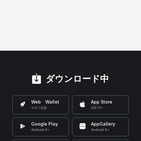
ダウンロード中
Web Wallet
App Store
今すぐ起動
iOS 11+
Google Play
AppGallery
Android 8+
Android 8+