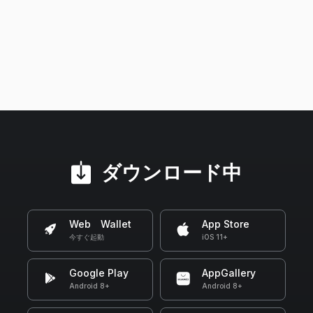
ダウンロード中
Web Wallet
App Store
今すぐ起動
iOS 11+
Google Play
AppGallery
Android 8+
Android 8+