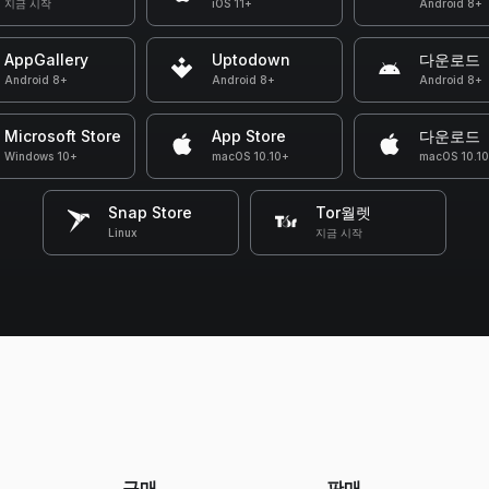
지금 시작
iOS 11+
Android 8+
AppGallery
Uptodown
다운로드
Android 8+
Android 8+
Android 8+
Microsoft Store
App Store
다운로드
Windows 10+
macOS 10.10+
macOS 10.1
Snap Store
Tor월렛
Linux
지금 시작
구매
판매