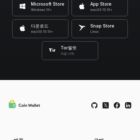
Microsoft Store
App Store
Windows 10+
macOS 10.10+
다운로드
Snap Store
macOS 10.10+
Linux
Tor월렛
지금 시작