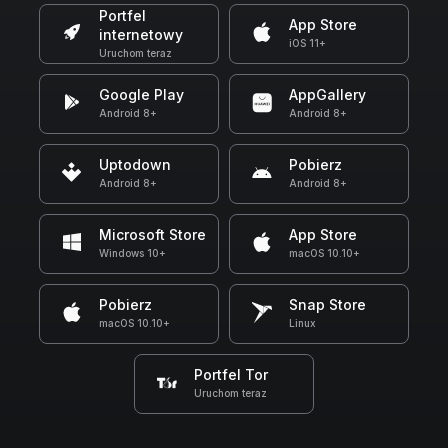
Portfel
App Store
internetowy
iOS 11+
Uruchom teraz
Google Play
AppGallery
Android 8+
Android 8+
Uptodown
Pobierz
Android 8+
Android 8+
Microsoft Store
App Store
Windows 10+
macOS 10.10+
Pobierz
Snap Store
macOS 10.10+
Linux
Portfel Tor
Uruchom teraz