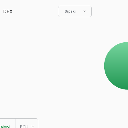
DEX
Srpski
alepi
BCH