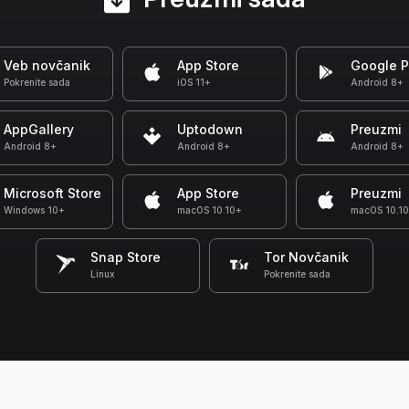
Veb novčanik
App Store
Google P
Pokrenite sada
iOS 11+
Android 8+
AppGallery
Uptodown
Preuzmi
Android 8+
Android 8+
Android 8+
Microsoft Store
App Store
Preuzmi
Windows 10+
macOS 10.10+
macOS 10.1
Snap Store
Tor Novčanik
Linux
Pokrenite sada