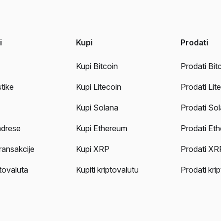
i
Kupi
Prodati
Kupi Bitcoin
Prodati Bit
stike
Kupi Litecoin
Prodati Lit
Kupi Solana
Prodati So
adrese
Kupi Ethereum
Prodati Et
ransakcije
Kupi XRP
Prodati XR
tovaluta
Kupiti kriptovalutu
Prodati kri