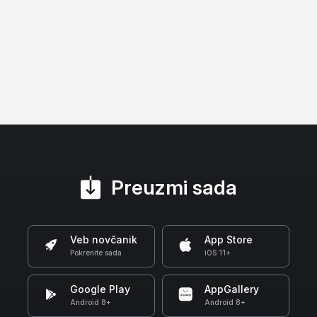
Preuzmi sada
Veb novčanik
App Store
Pokrenite sada
iOS 11+
Google Play
AppGallery
Android 8+
Android 8+