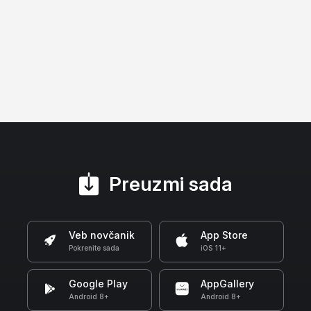
Preuzmi sada
Veb novčanik
App Store
Pokrenite sada
iOS 11+
Google Play
AppGallery
Android 8+
Android 8+