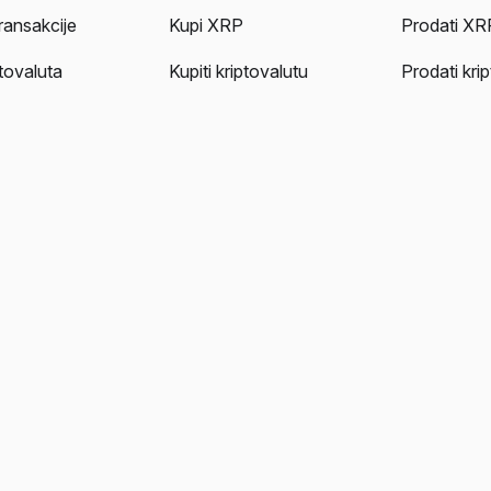
ransakcije
Kupi XRP
Prodati XR
tovaluta
Kupiti kriptovalutu
Prodati kri