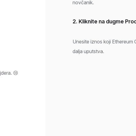
novčanik.
2. Kliknite na dugme Pro
Unesite iznos koji Ethereum Cl
dalja uputstva.
dera. 😢