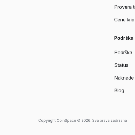
Provera t
Cene krip
Podrška
Podrška
Status
Naknade
Blog
Copyright CoinSpace © 2026. Sva prava zadržana