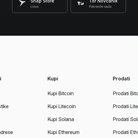
Snap Store
Tor Novčanik
Linux
Pokrenite sada
i
Kupi
Prodati
Kupi Bitcoin
Prodati Bit
stike
Kupi Litecoin
Prodati Lit
Kupi Solana
Prodati So
adrese
Kupi Ethereum
Prodati Et