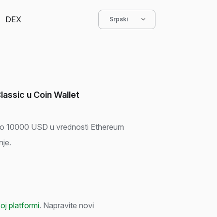
DEX
Srpski
assic u Coin Wallet
 do 10000 USD u vrednosti Ethereum
nje.
oj platformi
. Napravite novi