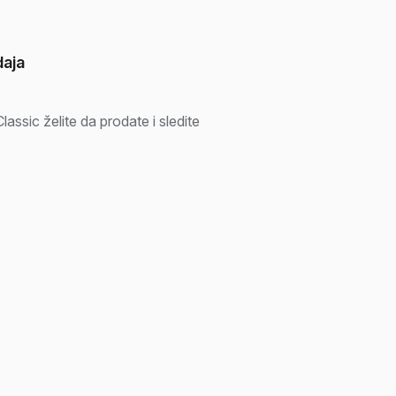
daja
assic želite da prodate i sledite