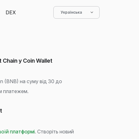
DEX
Українська
 Chain у Coin Wallet
n (BNB) на суму від 30 до
им платежем.
t
своїй платформі
. Створіть новий