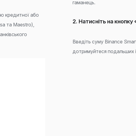
гаманець.
ою кредитної або
2. Натисніть на кнопку
sa та Maestro),
банківського
Введіть суму Binance Smart 
дотримуйтеся подальших і