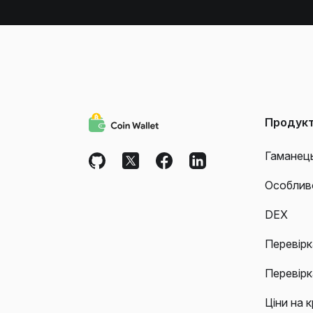
Продук
Гаманец
Особлив
DEX
Перевірк
Перевірк
Ціни на 