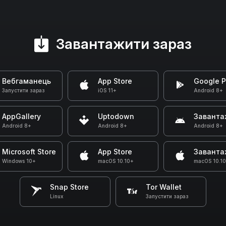
Завантажити зараз
Вебгаманець
App Store
Google P
Запустити зараз
iOS 11+
Android 8+
AppGallery
Uptodown
Заванта
Android 8+
Android 8+
Android 8+
Microsoft Store
App Store
Заванта
Windows 10+
macOS 10.10+
macOS 10.1
Snap Store
Tor Wallet
Linux
Запустити зараз