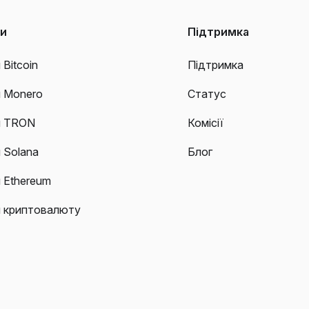
ти
Підтримка
 Bitcoin
Підтримка
и Monero
Статус
и TRON
Комісії
 Solana
Блог
 Ethereum
и криптовалюту