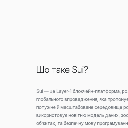
Що таке Sui?
Sui — це Layer-1 блокчейн-платформа, р
глобального впровадження, яка пропонує
потужне й масштабоване середовище ро
використовує новітню модель даних, зо
об’єктах, та безпечну мову програмуван