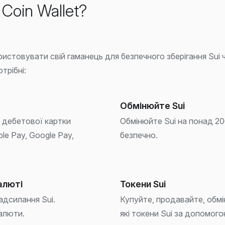
 Coin Wallet?
ристовувати свій гаманець для безпечного зберігання Sui 
отрібні:
Обмінюйте Sui
 дебетової картки
Обмінюйте Sui на понад 20
ple Pay, Google Pay,
безпечно.
алюті
Токени Sui
адсилання Sui.
Купуйте, продавайте, обм
алюти.
які токени Sui за допомогою