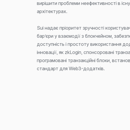
вирішити проблеми неефективності в існ
архітектурах.
Sui надає пріоритет зручності користува
бар’єри у взаємодії з блокчейном, забез
доступність і простоту використання дод
інновації, як zkLogin, спонсоровані транза
програмовані транзакційні блоки, встан
стандарт для Web3-додатків.