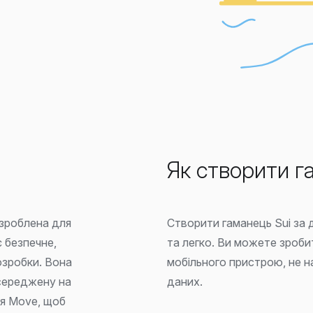
Як створити г
озроблена для
Створити гаманець Sui за
 безпечне,
та легко. Ви можете зробит
зробки. Вона
мобільного пристрою, не 
середжену на
даних.
ня Move, щоб