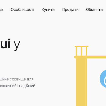
ць
Особливості
Купити
Продати
Обміняти
ui
у
нційне сховище для
езпечний і надійний