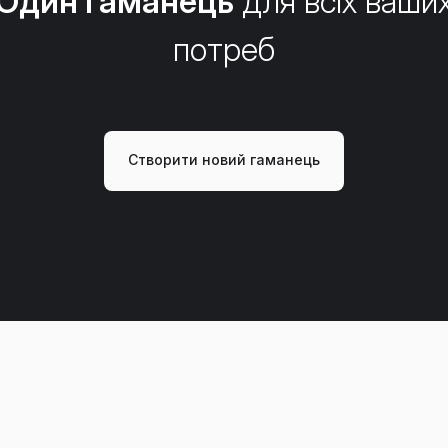
Один гаманець
для всіх ваши
потреб
Створити новий гаманець