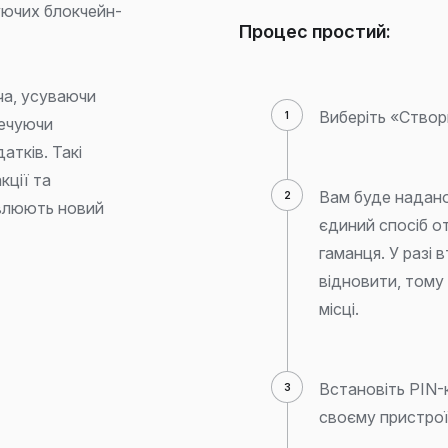
уючих блокчейн-
Процес простий:
ча, усуваючи
Виберіть «Створ
печуючи
атків. Такі
кції та
Вам буде надано
овлюють новий
єдиний спосіб о
гаманця. У разі
відновити, тому 
місці.
Встановіть PIN-
своєму пристрої