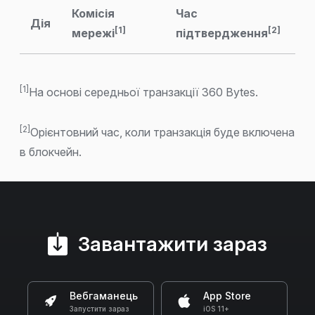
Комісія
Час
Дія
[1]
[2]
мережі
підтвердження
[1]
На основі середньої транзакції 360 Bytes.
[2]
Орієнтовний час, коли транзакція буде включена
в блокчейн.
Завантажити зараз
Вебгаманець
App Store
Запустити зараз
iOS 11+