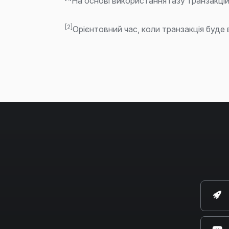
На основі використання газу транзакці
[2]
Орієнтовний час, коли транзакція буде