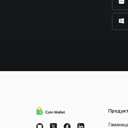
Продук
Гаманец