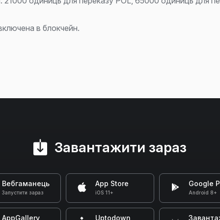
й. 21000 одиниць для переказу POL, 65000 одиниць для пе
 включена в блокчейн.
Завантажити зараз
Вебгаманець
App Store
Google P
Запустити зараз
iOS 11+
Android 8+
AppGallery
Uptodown
Заванта