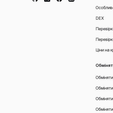
Особлив
DEX
Перевірк
Перевірк
Ціни на 
Обміня
Обміняти
Обмінят
Обмінят
Обміняти