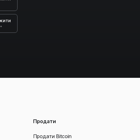
жити
0+
Продати
Продати Bitcoin