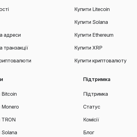
ості
Купити Litecoin
Купити Solana
а адреси
Купити Ethereum
а транзакції
Купити XRP
криптовалюти
Купити криптовалюту
ти
Підтримка
 Bitcoin
Підтримка
и Monero
Статус
и TRON
Комісії
 Solana
Блог