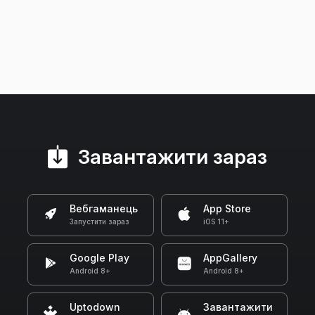
Завантажити зараз
Вебгаманець
App Store
Запустити зараз
iOS 11+
Google Play
AppGallery
Android 8+
Android 8+
Uptodown
Завантажити