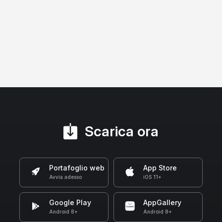
Scarica ora
Portafoglio web
App Store
Avvia adesso
iOS 11+
Google Play
AppGallery
Android 8+
Android 8+