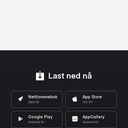
Last ned nå
Nettlommebok
App Store
Start nå
iOS 11+
Google Play
AppGallery
Android 8+
Android 8+