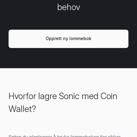
behov
Opprett ny lommebok
Hvorfor lagre Sonic med Coin
Wallet?
Enten du planlegger å bruke lommeboken for sikker