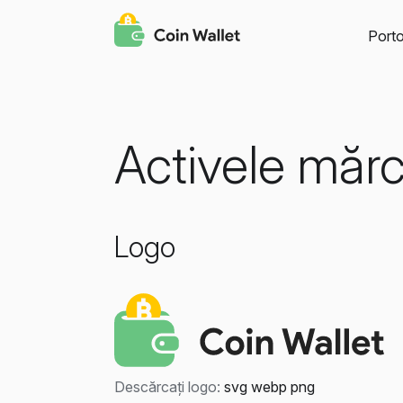
Porto
Activele mărc
Logo
Descărcați logo:
svg
webp
png