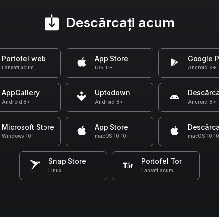
Descărcați acum
Portofel web
App Store
Google P
Lansați acum
iOS 11+
Android 8+
AppGallery
Uptodown
Descărca
Android 8+
Android 8+
Android 8+
Microsoft Store
App Store
Descărca
Windows 10+
macOS 10.10+
macOS 10.1
Snap Store
Portofel Tor
Linux
Lansați acum