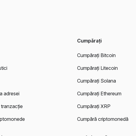
Cumpărați
Cumpărați Bitcoin
tici
Cumpărați Litecoin
Cumpărați Solana
ea adresei
Cumpărați Ethereum
 tranzacție
Cumpărați XRP
riptomonede
Cumpără criptomonedă