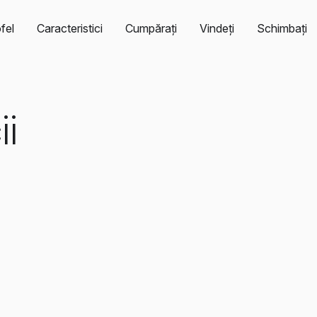
fel
Caracteristici
Cumpărați
Vindeți
Schimbați
ii