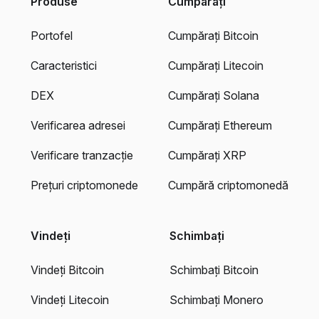
Produse
Cumpărați
Portofel
Cumpărați Bitcoin
Caracteristici
Cumpărați Litecoin
DEX
Cumpărați Solana
Verificarea adresei
Cumpărați Ethereum
Verificare tranzacție
Cumpărați XRP
Prețuri criptomonede
Cumpără criptomonedă
Vindeți
Schimbați
Vindeți Bitcoin
Schimbați Bitcoin
Vindeți Litecoin
Schimbați Monero