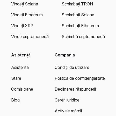
Vindeți Solana
Schimbați TRON
Vindeți Ethereum
Schimbați Solana
Vindeți XRP
Schimbați Ethereum
Vinde criptomonedă
Schimbă criptomonedă
Asistență
Compania
Asistență
Condiții de utilizare
Stare
Politica de confidențialitate
Comisioane
Declinarea răspunderii
Blog
Cereri juridice
Activele mărcii