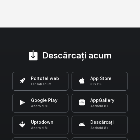
Descărcați acum
Portofel web
App Store
Lansați acum
iOS 11+
Google Play
AppGallery
Android 8+
Android 8+
Uptodown
Descărcați
Android 8+
Android 8+