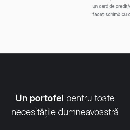
un card de credit
faceți schimb cu 
Un portofel
pentru toate
necesitățile dumneavoastră