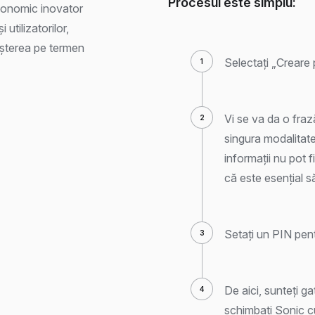
Procesul este simplu:
conomic inovator
 utilizatorilor,
eșterea pe termen
Selectați „Creare 
Vi se va da o fra
singura modalitat
informații nu pot 
că este esențial să 
Setați un PIN pent
De aici, sunteți gat
schimbați Sonic c