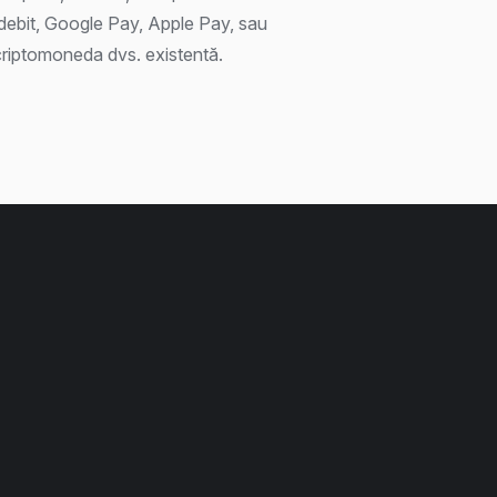
/debit, Google Pay, Apple Pay, sau
criptomoneda dvs. existentă.