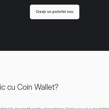
Creați un portofel nou
ic cu Coin Wallet?
rtofelul în siguranță pentru depozitarea Sonic sau ca o modalitat