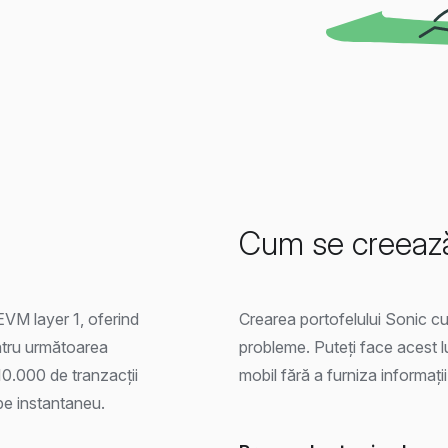
Cum se creează
VM layer 1, oferind
Crearea portofelului Sonic cu 
entru următoarea
probleme. Puteți face acest 
10.000 de tranzacții
mobil fără a furniza informați
pe instantaneu.