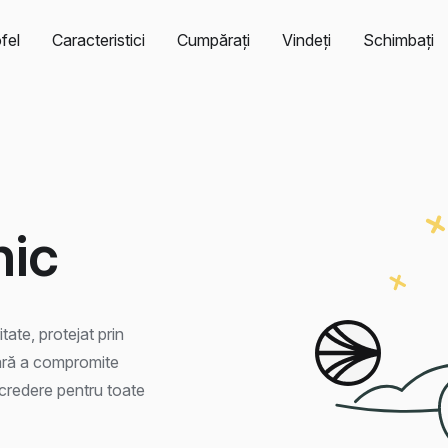
fel
Caracteristici
Cumpărați
Vindeți
Schimbați
nic
tate, protejat prin
fără a compromite
ncredere pentru toate