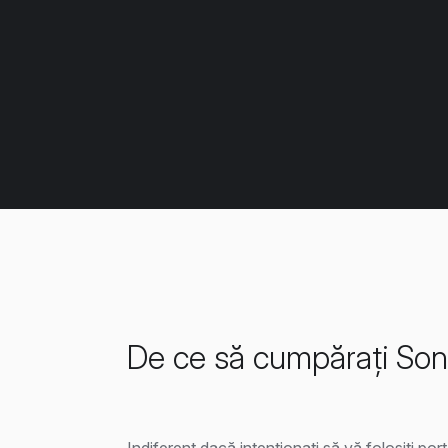
De ce să cumpărați Son
Indiferent dacă intenționați să vă folosiți po