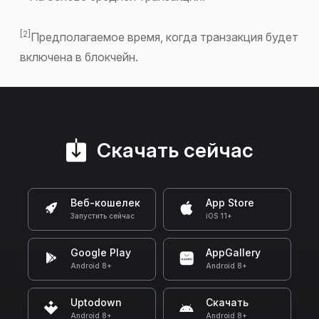
[2]
Предполагаемое время, когда транзакция будет
включена в блокчейн.
Скачать сейчас
Веб-кошелек
App Store
Запустить сейчас
iOS 11+
Google Play
AppGallery
Android 8+
Android 8+
Uptodown
Скачать
Android 8+
Android 8+