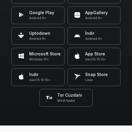
Google Play
AppGallery
Android 8+
Android 8+
Uptodown
İndir
Android 8+
Android 8+
Microsoft Store
App Store
Windows 10+
macOS 10.10+
İndir
Snap Store
macOS 10.10+
Linux
Tor Cüzdanı
Şimdi başlat