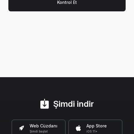
Şimdi indir
Web Cüzdanı
App Store
Şimdi başlat
iOS 11+