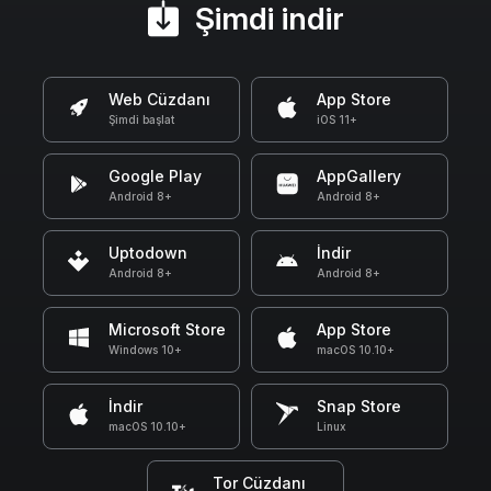
Şimdi indir
Web Cüzdanı
App Store
Şimdi başlat
iOS 11+
Google Play
AppGallery
Android 8+
Android 8+
Uptodown
İndir
Android 8+
Android 8+
Microsoft Store
App Store
Windows 10+
macOS 10.10+
İndir
Snap Store
macOS 10.10+
Linux
Tor Cüzdanı