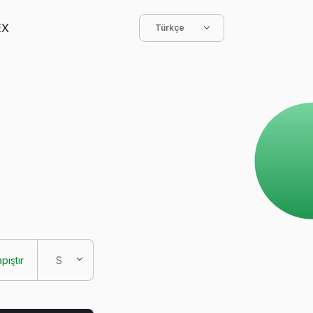
EX
Türkçe
pıştır
S