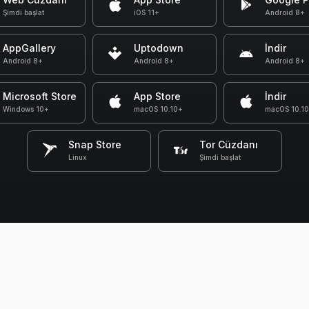
Şimdi başlat
iOS 11+
Android 8+
AppGallery
Uptodown
İndir
Android 8+
Android 8+
Android 8+
Microsoft Store
App Store
İndir
Windows 10+
macOS 10.10+
macOS 10.1
Snap Store
Tor Cüzdanı
Linux
Şimdi başlat