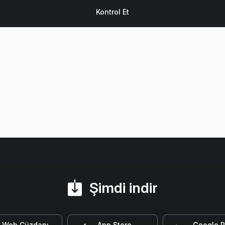
Şimdi indir
Web Cüzdanı
App Store
Google P