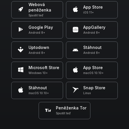
Webová
App Store
peněženka
iOS 11+
Spustit teď
Google Play
AppGallery
Android 8+
Android 8+
Uptodown
Stáhnout
Android 8+
Android 8+
Microsoft Store
App Store
Windows 10+
macOS 10.10+
Stáhnout
Snap Store
macOS 10.10+
Linux
Peněženka Tor
Spustit teď