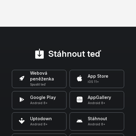
Stáhnout teď
Webová
App Store
peněženka
iOS 11+
Spustit teď
Google Play
AppGallery
Android 8+
Android 8+
Uptodown
Stáhnout
Android 8+
Android 8+